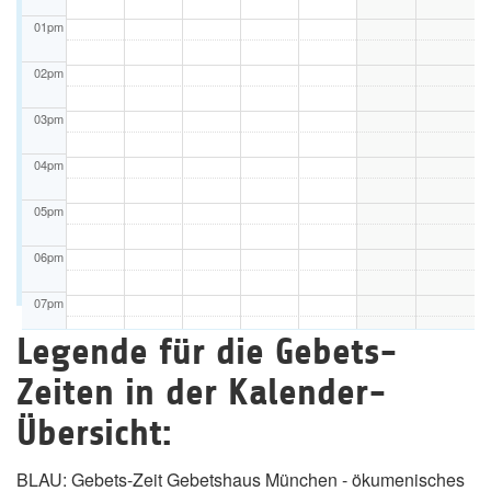
01pm
02pm
03pm
04pm
05pm
06pm
07pm
Legende für die Gebets-
08pm
Zeiten in der Kalender-
09pm
Übersicht:
10pm
BLAU: Gebets-Zeit Gebetshaus München - ökumenisches
11pm