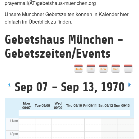
prayermail(ÄT)gebetshaus-muenchen.org
02am
Unsere Münchner Gebetszeiten können in Kalender hier
03am
einfach im Überblick zu finden.
04am
Gebetshaus München -
05am
Gebetszeiten/Events
06am
07am
Heute
10
37W
Sep
08am
Sep 07 - Sep 13, 1970
09am
Mon
Wed
Tue 09/08
Thu 09/10
Fri 09/11
Sat 09/12
Sun 09/13
10am
09/07
09/09
11am
12pm