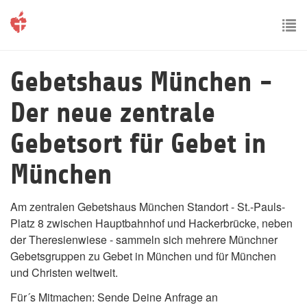
Skip
to
main
To
content
nav
Gebetshaus München -
Der neue zentrale
Gebetsort für Gebet in
München
Am zentralen Gebetshaus München Standort - St.-Pauls-
Platz 8 zwischen Hauptbahnhof und Hackerbrücke, neben
der Theresienwiese - sammeln sich mehrere Münchner
Gebetsgruppen zu Gebet in München und für München
12am
und Christen weltweit.
01am
Für´s Mitmachen: Sende Deine Anfrage an