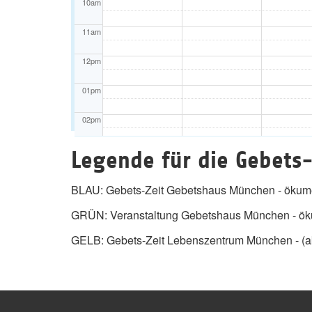
10am
11am
12pm
01pm
02pm
03pm
Legende für die Gebets-
04pm
BLAU: Gebets-Zeit Gebetshaus München - ökume
05pm
GRÜN: Veranstaltung Gebetshaus München - öku
06pm
GELB: Gebets-Zeit Lebenszentrum München - (ak
07pm
08pm