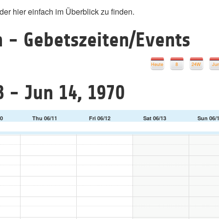
r hier einfach im Überblick zu finden.
 - Gebetszeiten/Events
Heute
8
24W
Ju
8 - Jun 14, 1970
0
Thu 06/11
Fri 06/12
Sat 06/13
Sun 06/