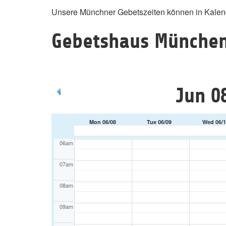
Unsere Münchner Gebetszeiten können in Kalende
12am
Gebetshaus München
01am
02am
03am
Jun 0
04am
05am
Mon 06/08
Tue 06/09
Wed 06/1
06am
07am
08am
09am