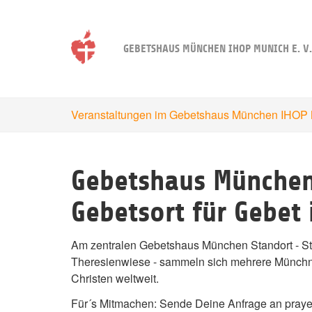
Skip
to
main
GEBETSHAUS MÜNCHEN IHOP MUNICH E. V.
content
Veranstaltungen im Gebetshaus München IHOP M
Gebetshaus München
Gebetsort für Gebet
Am zentralen Gebetshaus München Standort - St
Theresienwiese - sammeln sich mehrere Münchn
Christen weltweit.
Für´s Mitmachen: Sende Deine Anfrage an pray