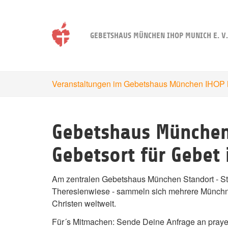
Skip
to
main
GEBETSHAUS MÜNCHEN IHOP MUNICH E. V.
content
12am
01am
Veranstaltungen im Gebetshaus München IHOP M
02am
03am
Gebetshaus München
04am
Gebetsort für Gebet
05am
06am
Am zentralen Gebetshaus München Standort - St
Theresienwiese - sammeln sich mehrere Münchn
07am
Christen weltweit.
08am
Für´s Mitmachen: Sende Deine Anfrage an pray