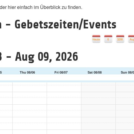
r hier einfach im Überblick zu finden.
 - Gebetszeiten/Events
Heute
6
32W
Au
 - Aug 09, 2026
5
Thu 08/06
Fri 08/07
Sat 08/08
Sun 08/