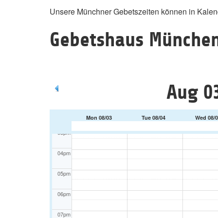
Unsere Münchner Gebetszeiten können in Kalende
09am
10am
Gebetshaus München
11am
12pm
Aug 03
01pm
02pm
Mon 08/03
Tue 08/04
Wed 08/0
03pm
04pm
05pm
06pm
07pm